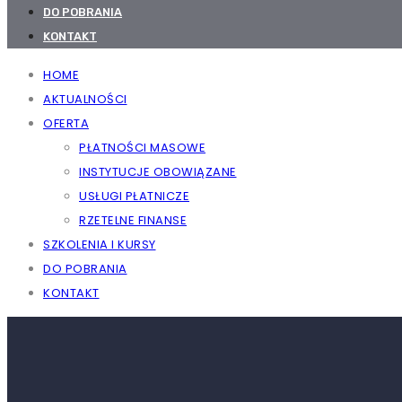
DO POBRANIA
KONTAKT
HOME
AKTUALNOŚCI
OFERTA
PŁATNOŚCI MASOWE
INSTYTUCJE OBOWIĄZANE
USŁUGI PŁATNICZE
RZETELNE FINANSE
SZKOLENIA I KURSY
DO POBRANIA
KONTAKT