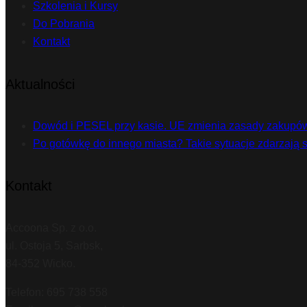
Szkolenia i Kursy
Do Pobrania
Kontakt
Aktualności
Dowód i PESEL przy kasie. UE zmienia zasady zakupów
Po gotówkę do innego miasta? Takie sytuacje zdarzają s
Kontakt
Accoona Sp. z o.o.
ul. Ostoja 5, Sarbsk,
84-352 Wicko.
Telefon: 695 738 558