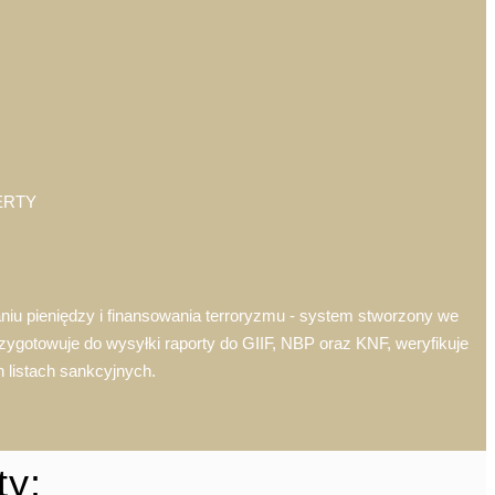
ERTY
u pieniędzy i finansowania terroryzmu - system stworzony we
ygotowuje do wysyłki raporty do GIIF, NBP oraz KNF, weryfikuje
 listach sankcyjnych.
ty: