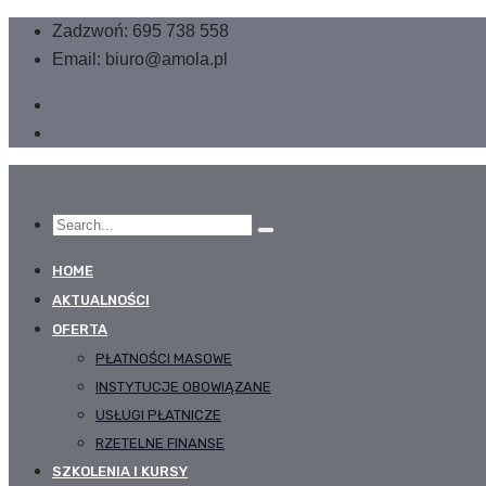
Zadzwoń: 695 738 558
Email: biuro@amola.pl
HOME
AKTUALNOŚCI
OFERTA
PŁATNOŚCI MASOWE
INSTYTUCJE OBOWIĄZANE
USŁUGI PŁATNICZE
RZETELNE FINANSE
SZKOLENIA I KURSY