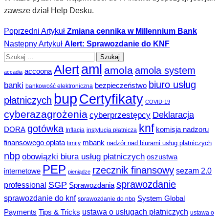
zawsze dział Help Desku.
Poprzedni Artykuł
Zmiana cennika w Millennium Bank
Nastepny Artykuł
Alert: Sprawozdanie do KNF
Szukaj:
aml
Alert
amola
amola system
accoona
accadia
biuro usług
banki
bezpieczeństwo
bankowość elektroniczna
bup
Certyfikaty
płatniczych
COVID-19
cyberazagrożenia
Deklaracja
cyberprzestępcy
knf
gotówka
DORA
komisja nadzoru
Inflacja
instytucja płatnicza
finansowego opłata
mbank
nadzór nad biurami usług płatniczych
limity
nbp
obowiązki biura usług płatniczych
oszustwa
PEP
rzecznik finansowy
sezam 2.0
internetowe
pieniądze
sprawozdanie
SGP
professional
Sprawozdania
sprawozdanie do knf
System Global
sprawozdanie do nbp
ustawa o usługach płatniczych
Payments
Tips & Tricks
ustawa o