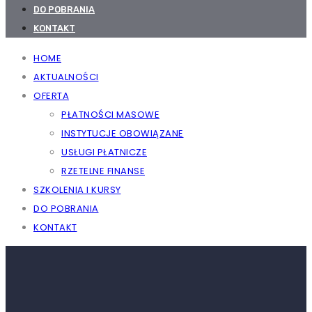
DO POBRANIA
KONTAKT
HOME
AKTUALNOŚCI
OFERTA
PŁATNOŚCI MASOWE
INSTYTUCJE OBOWIĄZANE
USŁUGI PŁATNICZE
RZETELNE FINANSE
SZKOLENIA I KURSY
DO POBRANIA
KONTAKT