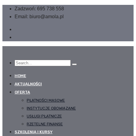
Zadzwoń: 695 738 558
Email: biuro@amola.pl
HOME
AKTUALNOŚCI
OFERTA
PŁATNOŚCI MASOWE
INSTYTUCJE OBOWIĄZANE
USŁUGI PŁATNICZE
RZETELNE FINANSE
SZKOLENIA I KURSY