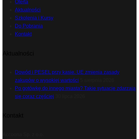
Oferta
Aktualności
Szkolenia i Kursy
Do Pobrania
Kontakt
Aktualności
Dowód i PESEL przy kasie. UE zmienia zasady
zakupów o wysokiej wartości
5 sierpnia 2026
Po gotówkę do innego miasta? Takie sytuacje zdarzają
się coraz częściej
30 lipca 2026
Kontakt
Accoona Sp. z o.o.