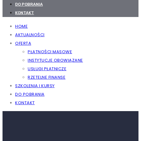
DO POBRANIA
KONTAKT
HOME
AKTUALNOŚCI
OFERTA
PŁATNOŚCI MASOWE
INSTYTUCJE OBOWIĄZANE
USŁUGI PŁATNICZE
RZETELNE FINANSE
SZKOLENIA I KURSY
DO POBRANIA
KONTAKT