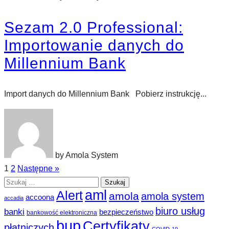
Sezam 2.0 Professional:
Importowanie danych do
Millennium Bank
Import danych do Millennium Bank Pobierz instrukcję...
by Amola System
1
2
Następne »
Szukaj:
aml
Alert
amola
amola system
accoona
accadia
biuro usług
banki
bezpieczeństwo
bankowość elektroniczna
bup
Certyfikaty
płatniczych