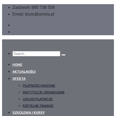
Zadzwoń: 695 738 558
Email: biuro@amola.pl
HOME
AKTUALNOŚCI
OFERTA
PŁATNOŚCI MASOWE
INSTYTUCJE OBOWIĄZANE
USŁUGI PŁATNICZE
RZETELNE FINANSE
SZKOLENIA I KURSY