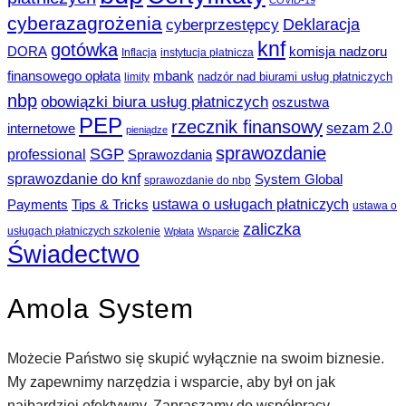
COVID-19
cyberazagrożenia
Deklaracja
cyberprzestępcy
knf
gotówka
DORA
komisja nadzoru
Inflacja
instytucja płatnicza
finansowego opłata
mbank
nadzór nad biurami usług płatniczych
limity
nbp
obowiązki biura usług płatniczych
oszustwa
PEP
rzecznik finansowy
sezam 2.0
internetowe
pieniądze
sprawozdanie
SGP
professional
Sprawozdania
sprawozdanie do knf
System Global
sprawozdanie do nbp
ustawa o usługach płatniczych
Payments
Tips & Tricks
ustawa o
zaliczka
usługach płatniczych szkolenie
Wpłata
Wsparcie
Świadectwo
Amola System
Możecie Państwo się skupić wyłącznie na swoim biznesie.
My zapewnimy narzędzia i wsparcie, aby był on jak
najbardziej efektywny. Zapraszamy do współpracy.