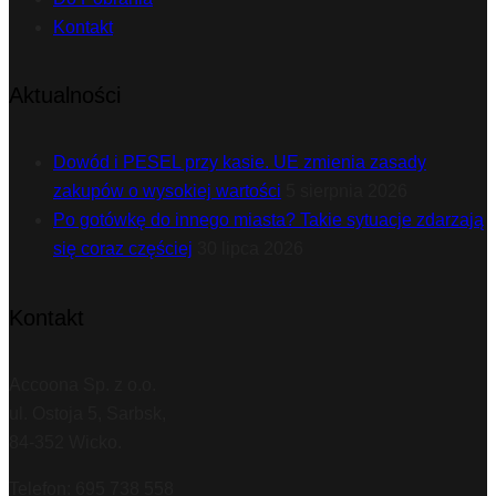
Kontakt
Aktualności
Dowód i PESEL przy kasie. UE zmienia zasady
zakupów o wysokiej wartości
5 sierpnia 2026
Po gotówkę do innego miasta? Takie sytuacje zdarzają
się coraz częściej
30 lipca 2026
Kontakt
Accoona Sp. z o.o.
ul. Ostoja 5, Sarbsk,
84-352 Wicko.
Telefon: 695 738 558