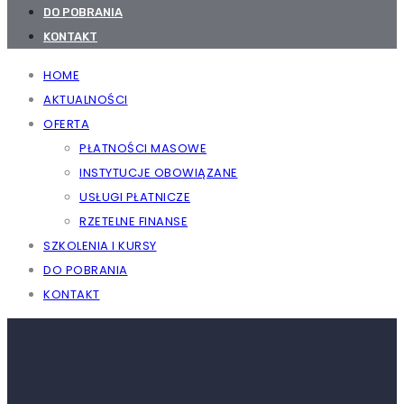
DO POBRANIA
KONTAKT
HOME
AKTUALNOŚCI
OFERTA
PŁATNOŚCI MASOWE
INSTYTUCJE OBOWIĄZANE
USŁUGI PŁATNICZE
RZETELNE FINANSE
SZKOLENIA I KURSY
DO POBRANIA
KONTAKT