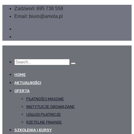
Zadzwoń: 695 738 558
Email: biuro@amola.pl
HOME
AKTUALNOŚCI
OFERTA
PŁATNOŚCI MASOWE
INSTYTUCJE OBOWIĄZANE
USŁUGI PŁATNICZE
RZETELNE FINANSE
SZKOLENIA I KURSY