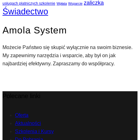
zaliczka
usługach płatniczych szkolenie
Wpłata
Wsparcie
Świadectwo
Amola System
Możecie Państwo się skupić wyłącznie na swoim biznesie.
My zapewnimy narzędzia i wsparcie, aby był on jak
najbardziej efektywny. Zapraszamy do współpracy.
Polecane linki
Oferta
Aktualności
Szkolenia i Kursy
Do Pobrania