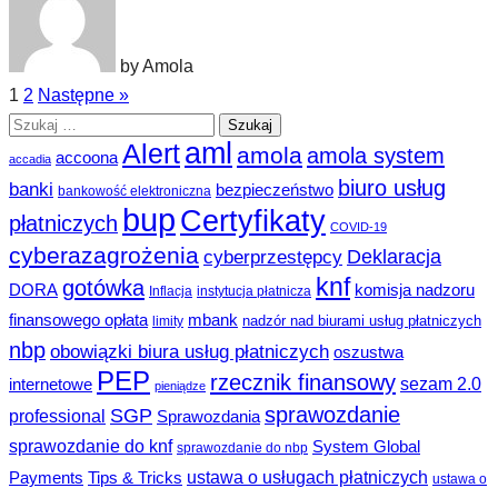
by Amola
1
2
Następne »
Szukaj:
aml
Alert
amola
amola system
accoona
accadia
biuro usług
banki
bezpieczeństwo
bankowość elektroniczna
bup
Certyfikaty
płatniczych
COVID-19
cyberazagrożenia
Deklaracja
cyberprzestępcy
knf
gotówka
DORA
komisja nadzoru
Inflacja
instytucja płatnicza
finansowego opłata
mbank
nadzór nad biurami usług płatniczych
limity
nbp
obowiązki biura usług płatniczych
oszustwa
PEP
rzecznik finansowy
sezam 2.0
internetowe
pieniądze
sprawozdanie
SGP
professional
Sprawozdania
sprawozdanie do knf
System Global
sprawozdanie do nbp
ustawa o usługach płatniczych
Payments
Tips & Tricks
ustawa o