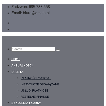
Zadzwoń: 695 738 558
Email: biuro@amola.pl
HOME
AKTUALNOŚCI
OFERTA
PŁATNOŚCI MASOWE
INSTYTUCJE OBOWIĄZANE
USŁUGI PŁATNICZE
RZETELNE FINANSE
SZKOLENIA I KURSY