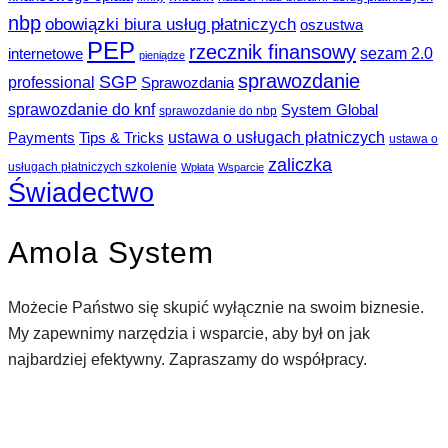
nbp
obowiązki biura usług płatniczych
oszustwa
PEP
rzecznik finansowy
sezam 2.0
internetowe
pieniądze
sprawozdanie
SGP
professional
Sprawozdania
sprawozdanie do knf
System Global
sprawozdanie do nbp
ustawa o usługach płatniczych
Payments
Tips & Tricks
ustawa o
zaliczka
usługach płatniczych szkolenie
Wpłata
Wsparcie
Świadectwo
Amola System
Możecie Państwo się skupić wyłącznie na swoim biznesie.
My zapewnimy narzędzia i wsparcie, aby był on jak
najbardziej efektywny. Zapraszamy do współpracy.