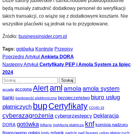
Duże salony jubilerskie i samochodowe prawdopodobnie
będą musiały zatrudnić dodatkowy personel do weryfikacji
takich transakcji, co wiąże się z dodatkowymi kosztami. Nie
wszystkie placówki są jednak na to przygotowane.
Źródło:
busin
essinsider.com.pl
Tags:
gotówka
Kontrole
Przepisy
Poprzedni Artykuł
Ankieta DORA
Nastepny Artykuł
Certyfikaty PEP i Amola System za lipiec
2024
Szukaj:
aml
Alert
amola
amola system
accoona
accadia
biuro usług
banki
bezpieczeństwo
bankowość elektroniczna
bup
Certyfikaty
płatniczych
COVID-19
cyberazagrożenia
Deklaracja
cyberprzestępcy
knf
gotówka
DORA
komisja nadzoru
Inflacja
instytucja płatnicza
finansowego opłata
mbank
nadzór nad biurami usług płatniczych
limity