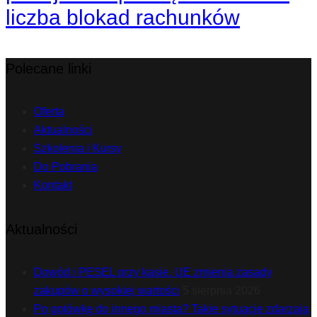
liczba blokad rachunków
Polecane linki
Oferta
Aktualności
Szkolenia i Kursy
Do Pobrania
Kontakt
Aktualności
Dowód i PESEL przy kasie. UE zmienia zasady
zakupów o wysokiej wartości
5 sierpnia 2026
Po gotówkę do innego miasta? Takie sytuacje zdarzają