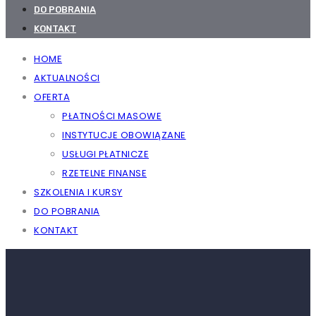
DO POBRANIA
KONTAKT
HOME
AKTUALNOŚCI
OFERTA
PŁATNOŚCI MASOWE
INSTYTUCJE OBOWIĄZANE
USŁUGI PŁATNICZE
RZETELNE FINANSE
SZKOLENIA I KURSY
DO POBRANIA
KONTAKT