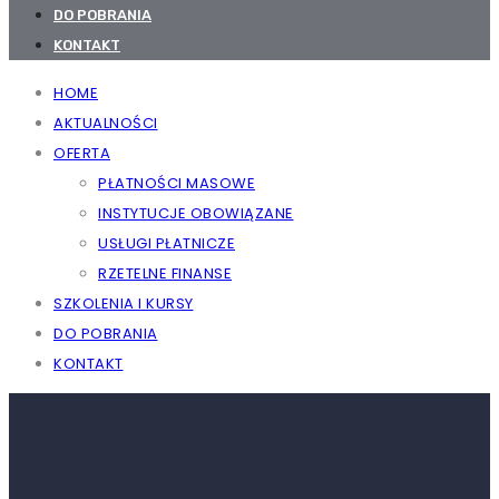
DO POBRANIA
KONTAKT
HOME
AKTUALNOŚCI
OFERTA
PŁATNOŚCI MASOWE
INSTYTUCJE OBOWIĄZANE
USŁUGI PŁATNICZE
RZETELNE FINANSE
SZKOLENIA I KURSY
DO POBRANIA
KONTAKT