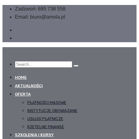
Zadzwoń: 695 738 558
Email: biuro@amola.pl
HOME
AKTUALNOŚCI
OFERTA
PŁATNOŚCI MASOWE
INSTYTUCJE OBOWIĄZANE
USŁUGI PŁATNICZE
RZETELNE FINANSE
SZKOLENIA I KURSY