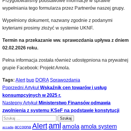
Przygotowaliśmy podstawowe informacje w sprawie
wypełniania tego formularza przez Partnerów naszej grupy.
Wypełniony dokument, nazwany zgodnie z podanymi
kryteriami prosimy złożyć w systemie UKNF.
Termin na przekazanie ww. sprawozdania upływa z dniem
02.02.2026 roku.
Pełna informacja została również udostępniona na prywatnej
grupie Facebook: Projekt Amola.
Tags:
Alert
bup
DORA
Sprawozdania
Poprzedni Artykuł
Wskaźnik cen towarów i usług
konsumpcyjnych w 2025 r.
Nastepny Artykuł
Ministerstwo Finansów odmawia
zwolnienia z systemu KSeF na podstawie konstytucji
Szukaj:
aml
Alert
amola
amola system
accoona
accadia