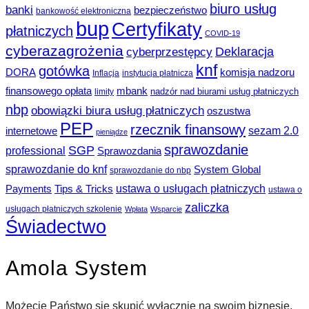
biuro usług
banki
bezpieczeństwo
bankowość elektroniczna
bup
Certyfikaty
płatniczych
COVID-19
cyberazagrożenia
Deklaracja
cyberprzestępcy
knf
gotówka
DORA
komisja nadzoru
Inflacja
instytucja płatnicza
finansowego opłata
mbank
nadzór nad biurami usług płatniczych
limity
nbp
obowiązki biura usług płatniczych
oszustwa
PEP
rzecznik finansowy
sezam 2.0
internetowe
pieniądze
sprawozdanie
SGP
professional
Sprawozdania
sprawozdanie do knf
System Global
sprawozdanie do nbp
ustawa o usługach płatniczych
Payments
Tips & Tricks
ustawa o
zaliczka
usługach płatniczych szkolenie
Wpłata
Wsparcie
Świadectwo
Amola System
Możecie Państwo się skupić wyłącznie na swoim biznesie.