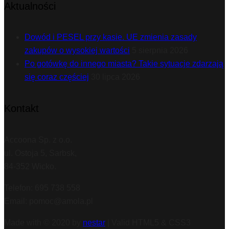
Aktualności
Dowód i PESEL przy kasie. UE zmienia zasady
zakupów o wysokiej wartości
5 sierpnia 2026
Po gotówkę do innego miasta? Takie sytuacje zdarzają
się coraz częściej
30 lipca 2026
Kontakt
Accoona Sp. z o.o.
ul. Ostoja 5, Sarbsk,
84-352 Wicko.
Telefon: 695 738 558
Email: pomoc@amola.pl
Made with
© 2020 by
nestar
| Valid HTML5 & CSS3