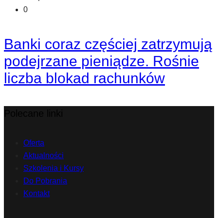
0
Banki coraz częściej zatrzymują
podejrzane pieniądze. Rośnie
liczba blokad rachunków
Polecane linki
Oferta
Aktualności
Szkolenia i Kursy
Do Pobrania
Kontakt